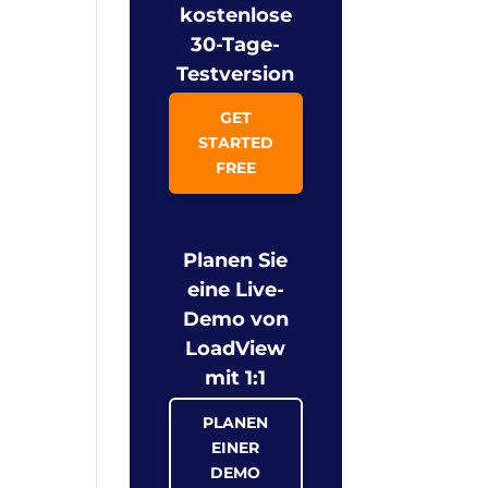
kostenlose
30-Tage-
Testversion
GET
STARTED
FREE
Planen Sie
eine Live-
Demo von
LoadView
mit 1:1
PLANEN
EINER
DEMO