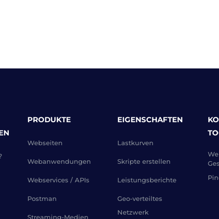
PRODUKTE
EIGENSCHAFTEN
KO
EN
TO
Webseiten
Lastkurven
Web
?
Webanwendungen
Skripte erstellen
Ges
Pin
Webservices / APIs
Leistungsberichte
Postman
Geo-verteiltes
Netzwerk
Streaming-Medien