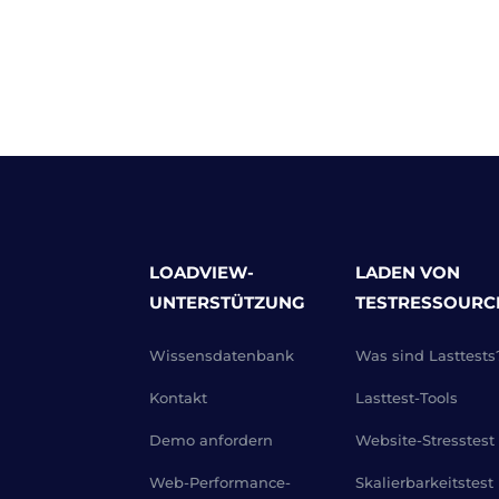
LOADVIEW-
LADEN VON
UNTERSTÜTZUNG
TESTRESSOURC
Wissensdatenbank
Was sind Lasttests
Kontakt
Lasttest-Tools
Demo anfordern
Website-Stresstest
Web-Performance-
Skalierbarkeitstest