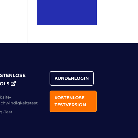
STENLOSE
KUNDENLOGIN
OLS
site-
KOSTENLOSE
chwindigkeitstest
TESTVERSION
g-Test