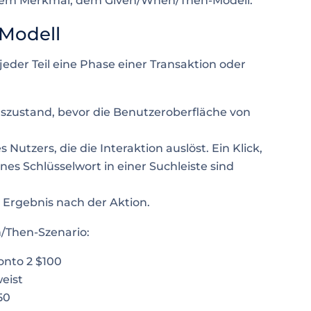
dem Merkmal, dem Given/When/Then-Modell.
Modell
eder Teil eine Phase einer Transaktion oder
szustand, bevor die Benutzeroberfläche von
 Nutzers, die die Interaktion auslöst. Ein Klick,
es Schlüsselwort in einer Suchleiste sind
 Ergebnis nach der Aktion.
en/Then-Szenario:
onto 2 $100
eist
50