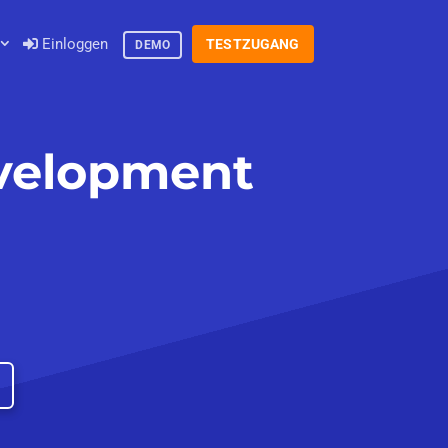
Einloggen
TESTZUGANG
DEMO
evelopment