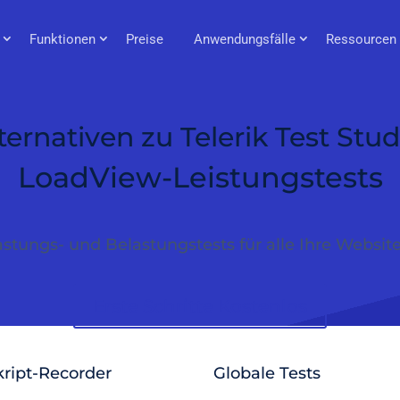
Funktionen
Preise
Anwendungsfälle
Ressourcen
ternativen zu Telerik Test Stud
LoadView-Leistungstests
tungs- und Belastungstests für alle Ihre Webs
Erste Schritte Kostenlos
kript-Recorder
Globale Tests