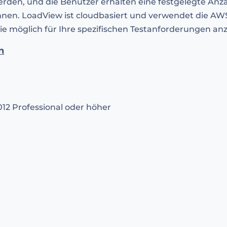
den, und die Benutzer erhalten eine festgelegte Anzah
önnen. LoadView ist cloudbasiert und verwendet die AW
 wie möglich für Ihre spezifischen Testanforderungen a
n
2012 Professional oder höher