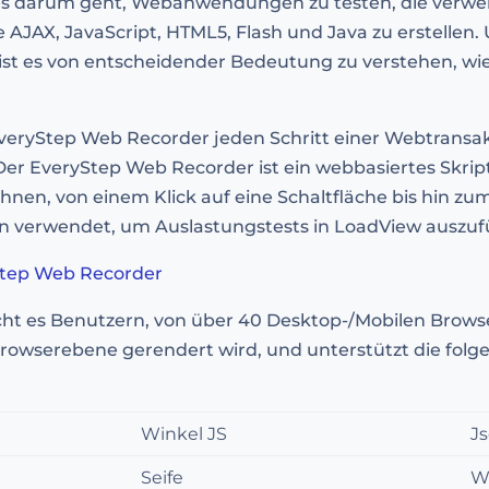
nn es darum geht, Webanwendungen zu testen, die ver
JAX, JavaScript, HTML5, Flash und Java zu erstellen.
st es von entscheidender Bedeutung zu verstehen, wie s
yStep Web Recorder jeden Schritt einer Webtransakt
r EveryStep Web Recorder ist ein webbasiertes Skript
en, von einem Klick auf eine Schaltfläche bis hin zu
n verwendet, um Auslastungstests in LoadView auszuf
yStep Web Recorder
ht es Benutzern, von über 40 Desktop-/Mobilen Brows
f Browserebene gerendert wird, und unterstützt die fo
Winkel JS
J
Seife
W