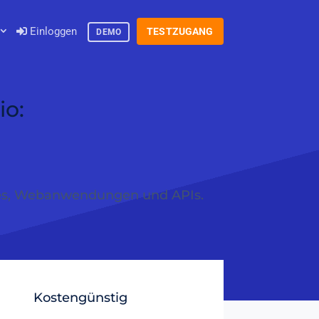
Einloggen
TESTZUGANG
DEMO
io:
ites, Webanwendungen und APIs.
Kostengünstig