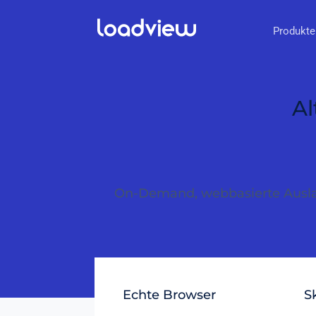
Produkte
Al
On-Demand, webbasierte Auslas
Echte Browser
S