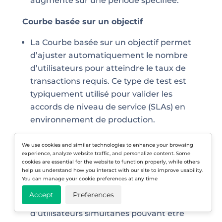
augmente sur une période spécifiée.
Courbe basée sur un objectif
La Courbe basée sur un objectif permet
d’ajuster automatiquement le nombre
d’utilisateurs pour atteindre le taux de
transactions requis. Ce type de test est
typiquement utilisé pour valider les
accords de niveau de service (SLAs) en
environnement de production.
Courbe ajustable dynamique
We use cookies and similar technologies to enhance your browsing
experience, analyze website traffic, and personalize content. Some
La Courbe ajustable dynamique permet
cookies are essential for the website to function properly, while others
help us understand how you interact with our site to improve usability.
de changer la charge utilisateur en
You can manage your cookie preferences at any time
temps réel pendant un test. Vous
Accept
Preferences
commencez avec un nombre pré-défini
d’utilisateurs simultanés pouvant être