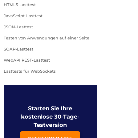
HTML5-Lasttest
JavaScript-Lasttest
JSON-Lasttest
Testen von Anwendungen auf einer Seite
SOAP-Lasttest
WebAPI REST-Lasttest
Lasttests für WebSockets
Starten Sie Ihre
kostenlose 30-Tage-
Testversion