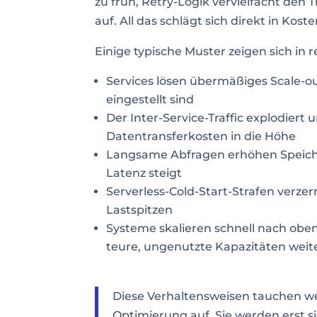
zu früh, Retry-Logik vervielfacht den 
auf. All das schlägt sich direkt in Kost
Einige typische Muster zeigen sich in re
Services lösen übermäßiges Scale-ou
eingestellt sind
Der Inter-Service-Traffic explodiert
Datentransferkosten in die Höhe
Langsame Abfragen erhöhen Speich
Latenz steigt
Serverless-Cold-Start-Strafen verze
Lastspitzen
Systeme skalieren schnell nach obe
teure, ungenutzte Kapazitäten weit
Diese Verhaltensweisen tauchen wed
Optimierung auf. Sie werden erst s