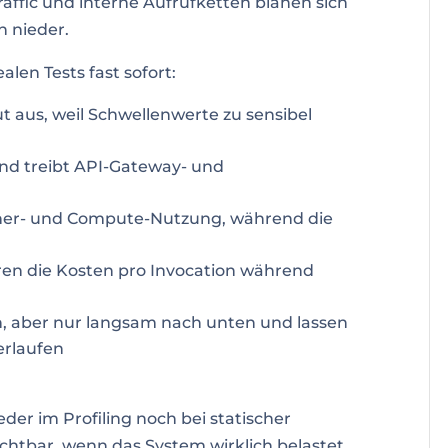
Traffic und interne Aufrufketten blähen sich
en nieder.
alen Tests fast sofort:
t aus, weil Schwellenwerte zu sensibel
 und treibt API-Gateway- und
er- und Compute-Nutzung, während die
rren die Kosten pro Invocation während
n, aber nur langsam nach unten und lassen
erlaufen
er im Profiling noch bei statischer
ichtbar, wenn das System wirklich belastet