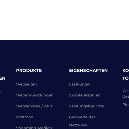
PRODUKTE
EIGENSCHAFTEN
KO
EN
TO
Webseiten
Lastkurven
Web
?
Webanwendungen
Skripte erstellen
Ges
Pin
Webservices / APIs
Leistungsberichte
Postman
Geo-verteiltes
Netzwerk
Streaming-Medien