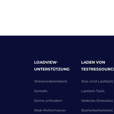
LOADVIEW-
LADEN VON
UNTERSTÜTZUNG
TESTRESSOURC
Wissensdatenbank
Was sind Lasttests
Kontakt
Lasttest-Tools
Demo anfordern
Website-Stresstest
Web-Performance-
Skalierbarkeitstest