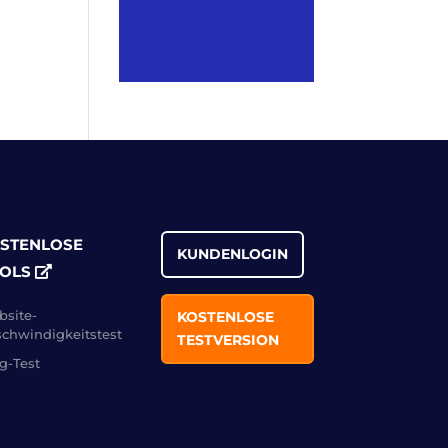
STENLOSE
KUNDENLOGIN
OLS
site-
KOSTENLOSE
chwindigkeitstest
TESTVERSION
g-Test