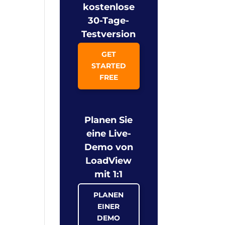
kostenlose
30-Tage-
Testversion
GET
STARTED
FREE
Planen Sie
eine Live-
Demo von
LoadView
mit 1:1
PLANEN
EINER
DEMO