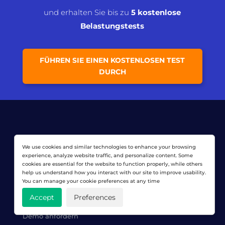
und erhalten Sie bis zu
5 kostenlose
Belastungstests
FÜHREN SIE EINEN KOSTENLOSEN TEST
DURCH
We use cookies and similar technologies to enhance your browsing
LOADVIEW-UNTERSTÜTZUNG
experience, analyze website traffic, and personalize content. Some
cookies are essential for the website to function properly, while others
help us understand how you interact with our site to improve usability.
Wissensdatenbank
You can manage your cookie preferences at any time
Kontakt
Accept
Preferences
Demo anfordern