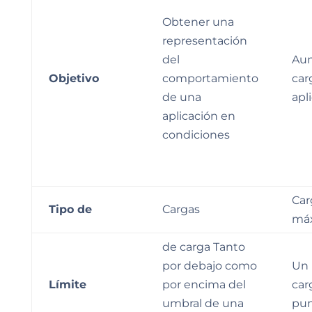
Obtener una
representación
del
Aum
Objetivo
comportamiento
car
de una
apl
aplicación en
condiciones
Car
Tipo de
Cargas
máx
de carga Tanto
por debajo como
Un 
Límite
por encima del
car
umbral de una
pu