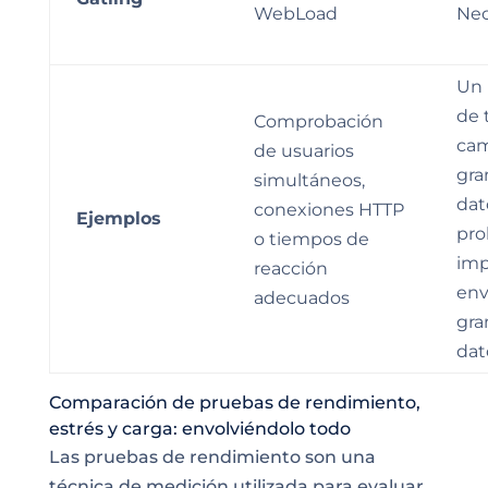
WebLoad
Ne
Un 
de 
Comprobación
cam
de usuarios
gra
simultáneos,
dat
conexiones HTTP
Ejemplos
pro
o tiempos de
imp
reacción
env
adecuados
gra
dat
Comparación de pruebas de rendimiento,
estrés y carga: envolviéndolo todo
Las pruebas de rendimiento son una
técnica de medición utilizada para evaluar