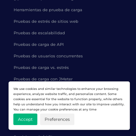
Herramientas de prueba de carga
Pruebas de estrés de sitios web
Pruebas de escalabilidad
Pruebas de carga de API
Pruebas de usuarios concurrentes
Pruebas de carga vs. estrés
Pruebas de carga con JMeter
We use cookies and similar technologies to enhance your browsing
experience, analyze website traffic, and personalize content. Some
PRODUCTOS
cookies are essential for the website to function properly, while others
help us understand how you interact with our site to improve usability.
You can manage your cookie preferences at any time
Sitios web
Accept
Preferences
Aplicaciones web