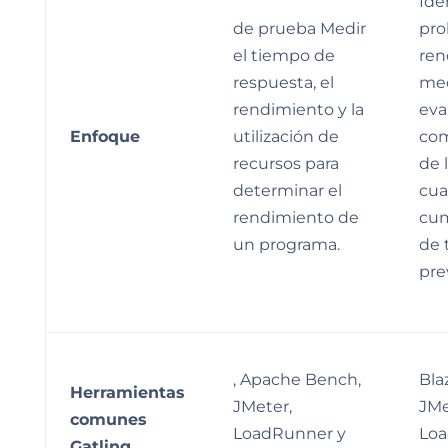
Ide
de prueba Medir
pro
el tiempo de
ren
respuesta, el
med
rendimiento y la
eva
Enfoque
utilización de
co
recursos para
de 
determinar el
cua
rendimiento de
cum
un programa.
de 
pre
, Apache Bench,
Bla
Herramientas
JMeter,
JMe
comunes
LoadRunner y
Loa
Gatling