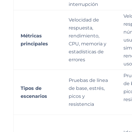
interrupción
Vel
Velocidad de
res
respuesta,
nú
Métricas
rendimiento,
usu
principales
CPU, memoria y
sim
estadísticas de
ren
errores
uso
Pru
Pruebas de línea
de 
Tipos de
de base, estrés,
pic
escenarios
picos y
res
resistencia