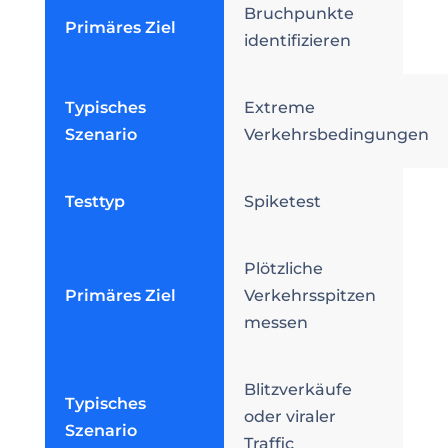
Bruchpunkte
Primäres Ziel
identifizieren
Typisches
Extreme
Szenario
Verkehrsbedingungen
Testtyp
Spiketest
Plötzliche
Primäres Ziel
Verkehrsspitzen
messen
Blitzverkäufe
Typisches
oder viraler
Szenario
Traffic