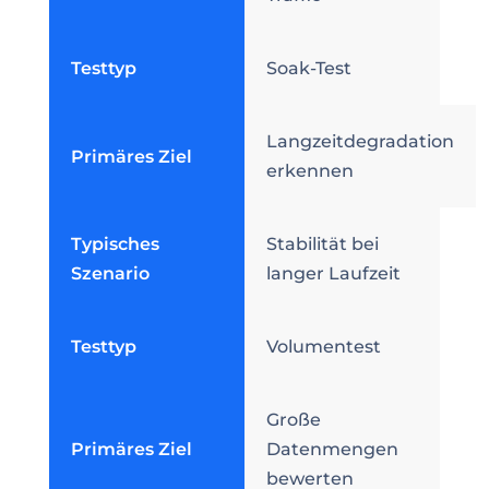
Testtyp
Soak-Test
Langzeitdegradation
Primäres Ziel
erkennen
Typisches
Stabilität bei
Szenario
langer Laufzeit
Testtyp
Volumentest
Große
Primäres Ziel
Datenmengen
bewerten