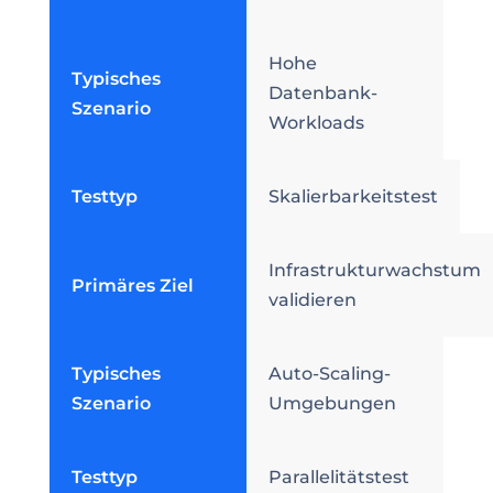
Hohe
Typisches
Datenbank-
Szenario
Workloads
Testtyp
Skalierbarkeitstest
Infrastrukturwachstum
Primäres Ziel
validieren
Typisches
Auto-Scaling-
Szenario
Umgebungen
Testtyp
Parallelitätstest