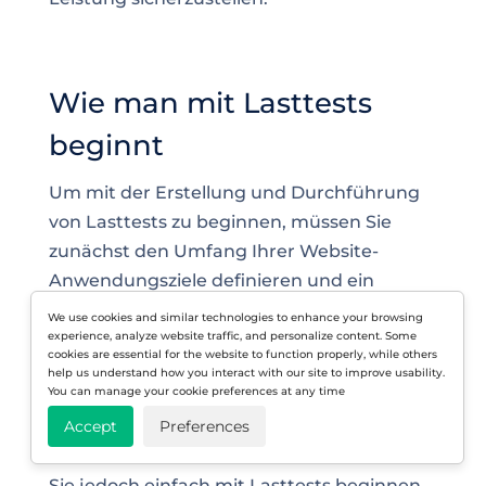
Wie man mit Lasttests
beginnt
Um mit der Erstellung und Durchführung
von Lasttests zu beginnen, müssen Sie
zunächst den Umfang Ihrer Website-
Anwendungsziele definieren und ein
Lasttest-Tool auswählen, das am besten zu
We use cookies and similar technologies to enhance your browsing
experience, analyze website traffic, and personalize content. Some
Ihnen passt. Früher wurden Lasttests meist
cookies are essential for the website to function properly, while others
gegen Ende eines Entwicklungsprojekts
help us understand how you interact with our site to improve usability.
You can manage your cookie preferences at any time
durchgeführt, und es erforderte viel
Können und Zeit, um zu wissen, wie man
Accept
Preferences
Lasttests durchführt. Mit
LoadView
können
Sie jedoch einfach mit Lasttests beginnen,