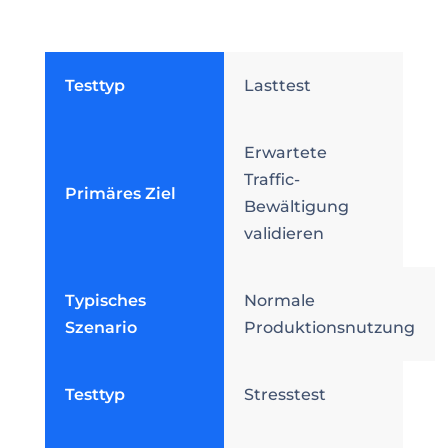
Testtyp
Lasttest
Erwartete
Traffic-
Primäres Ziel
Bewältigung
validieren
Typisches
Normale
Szenario
Produktionsnutzung
Testtyp
Stresstest