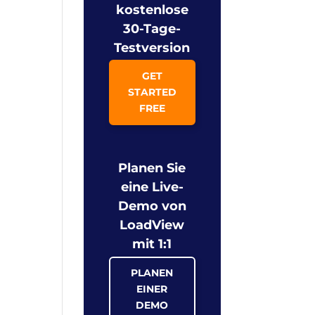
kostenlose
30-Tage-
Testversion
GET
STARTED
FREE
Planen Sie
eine Live-
Demo von
LoadView
mit 1:1
PLANEN
EINER
DEMO