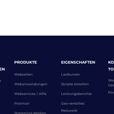
PRODUKTE
EIGENSCHAFTEN
KO
EN
TO
Webseiten
Lastkurven
Web
?
Webanwendungen
Skripte erstellen
Ges
Pin
Webservices / APIs
Leistungsberichte
Postman
Geo-verteiltes
Netzwerk
Streaming-Medien