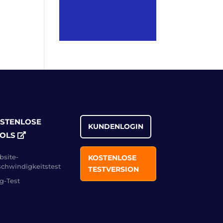
STENLOSE
KUNDENLOGIN
OLS
site-
KOSTENLOSE
chwindigkeitstest
TESTVERSION
g-Test