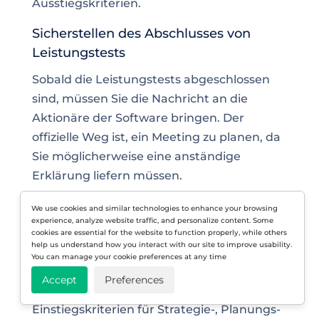
Ausstiegskriterien.
Sicherstellen des Abschlusses von
Leistungstests
Sobald die Leistungstests abgeschlossen
sind, müssen Sie die Nachricht an die
Aktionäre der Software bringen. Der
offizielle Weg ist, ein Meeting zu planen, da
Sie möglicherweise eine anständige
Erklärung liefern müssen.
Bewerten der Anwendungsleistung
We use cookies and similar technologies to enhance your browsing
experience, analyze website traffic, and personalize content. Some
gemäß Denkdefiniert
cookies are essential for the website to function properly, while others
help us understand how you interact with our site to improve usability.
Leistungstests sind unvollständig und
You can manage your cookie preferences at any time
Probleme sind ungelöst, wenn die
Accept
Preferences
Bewertung gemäß den in den
Einstiegskriterien für Strategie-, Planungs-