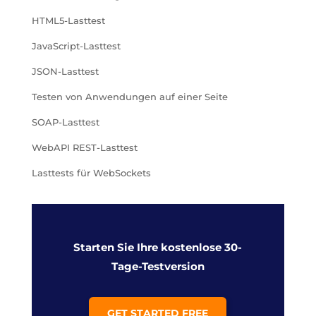
HTML5-Lasttest
JavaScript-Lasttest
JSON-Lasttest
Testen von Anwendungen auf einer Seite
SOAP-Lasttest
WebAPI REST-Lasttest
Lasttests für WebSockets
Starten Sie Ihre kostenlose 30-
Tage-Testversion
GET STARTED FREE