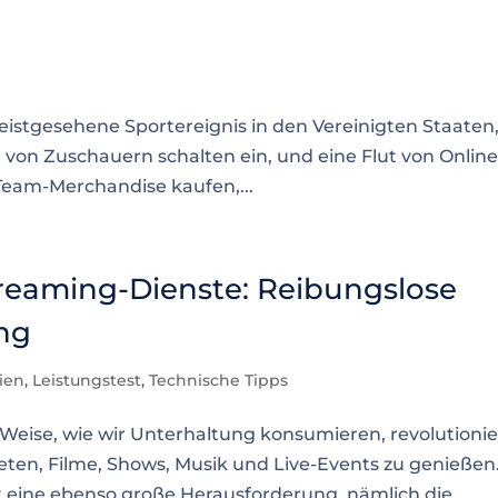
eistgesehene Sportereignis in den Vereinigten Staaten,
n von Zuschauern schalten ein, und eine Flut von Online
e Team-Merchandise kaufen,...
treaming-Dienste: Reibungslose
ng
dien
,
Leistungstest
,
Technische Tipps
Weise, wie wir Unterhaltung konsumieren, revolutionie
ieten, Filme, Shows, Musik und Live-Events zu genießen
ine ebenso große Herausforderung, nämlich die...