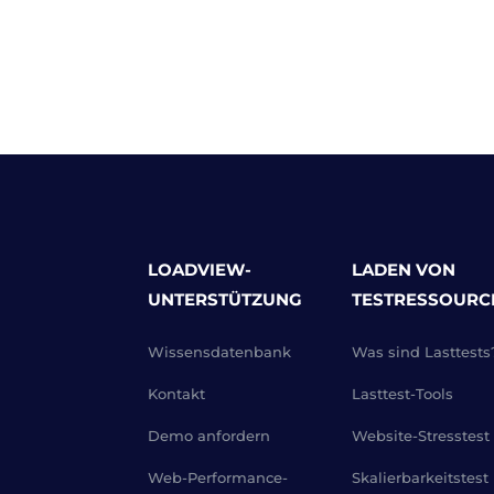
LOADVIEW-
LADEN VON
UNTERSTÜTZUNG
TESTRESSOURC
Wissensdatenbank
Was sind Lasttests
Kontakt
Lasttest-Tools
Demo anfordern
Website-Stresstest
Web-Performance-
Skalierbarkeitstest