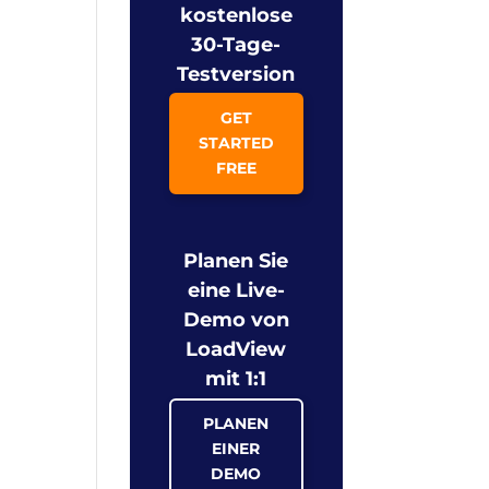
kostenlose
30-Tage-
Testversion
GET
STARTED
FREE
Planen Sie
eine Live-
Demo von
LoadView
mit 1:1
PLANEN
EINER
DEMO