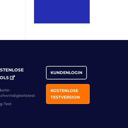
STENLOSE
KUNDENLOGIN
OLS
site-
KOSTENLOSE
chwindigkeitstest
TESTVERSION
g-Test