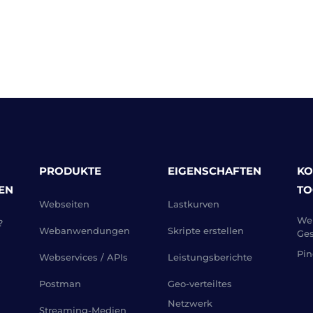
PRODUKTE
EIGENSCHAFTEN
KO
EN
TO
Webseiten
Lastkurven
Web
?
Webanwendungen
Skripte erstellen
Ges
Pin
Webservices / APIs
Leistungsberichte
Postman
Geo-verteiltes
Netzwerk
Streaming-Medien