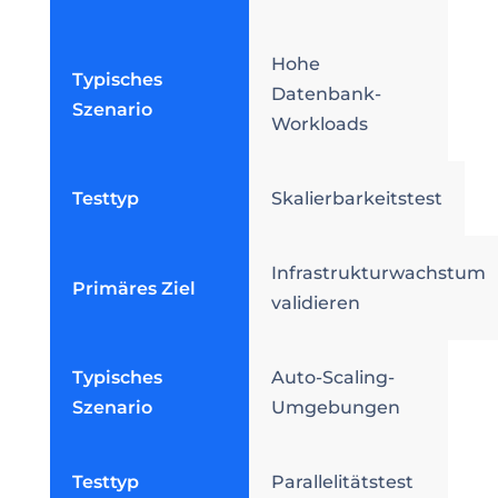
Hohe
Typisches
Datenbank-
Szenario
Workloads
Testtyp
Skalierbarkeitstest
Infrastrukturwachstum
Primäres Ziel
validieren
Typisches
Auto-Scaling-
Szenario
Umgebungen
Testtyp
Parallelitätstest