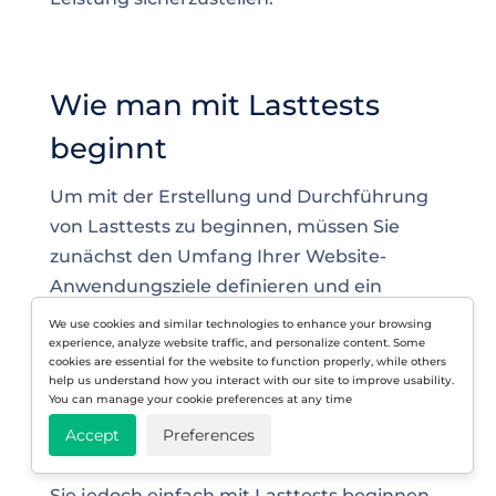
Wie man mit Lasttests
beginnt
Um mit der Erstellung und Durchführung
von Lasttests zu beginnen, müssen Sie
zunächst den Umfang Ihrer Website-
Anwendungsziele definieren und ein
Lasttest-Tool auswählen, das am besten zu
We use cookies and similar technologies to enhance your browsing
experience, analyze website traffic, and personalize content. Some
Ihnen passt. Früher wurden Lasttests meist
cookies are essential for the website to function properly, while others
gegen Ende eines Entwicklungsprojekts
help us understand how you interact with our site to improve usability.
You can manage your cookie preferences at any time
durchgeführt, und es erforderte viel
Können und Zeit, um zu wissen, wie man
Accept
Preferences
Lasttests durchführt. Mit
LoadView
können
Sie jedoch einfach mit Lasttests beginnen,