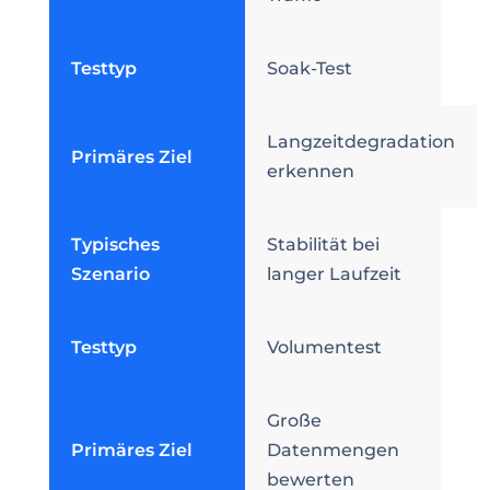
Testtyp
Soak-Test
Langzeitdegradation
Primäres Ziel
erkennen
Typisches
Stabilität bei
Szenario
langer Laufzeit
Testtyp
Volumentest
Große
Primäres Ziel
Datenmengen
bewerten