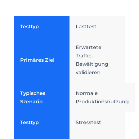
Testtyp
Lasttest
Erwartete
Traffic-
Primäres Ziel
Bewältigung
validieren
Typisches
Normale
Szenario
Produktionsnutzung
Testtyp
Stresstest