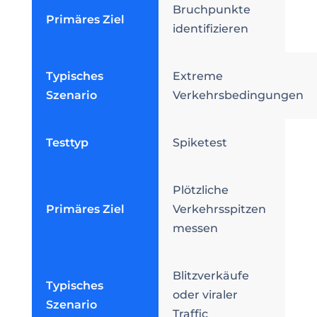
Bruchpunkte
Primäres Ziel
identifizieren
Typisches
Extreme
Szenario
Verkehrsbedingungen
Testtyp
Spiketest
Plötzliche
Primäres Ziel
Verkehrsspitzen
messen
Blitzverkäufe
Typisches
oder viraler
Szenario
Traffic