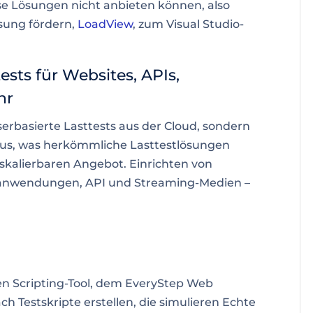
se Lösungen nicht anbieten können, also
sung fördern,
LoadView
, zum Visual Studio-
sts für Websites, APIs,
hr
erbasierte Lasttests aus der Cloud, sondern
aus, was herkömmliche Lasttestlösungen
skalierbaren
Angebot. Einrichten von
banwendungen, API und Streaming-Medien –
ten
Scripting-Tool
, dem EveryStep Web
h Testskripte erstellen, die
simulieren
Echte