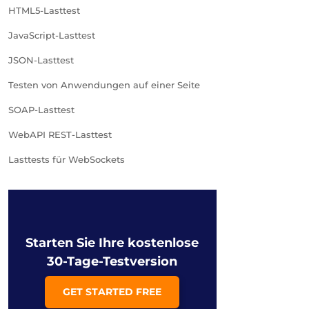
HTML5-Lasttest
JavaScript-Lasttest
JSON-Lasttest
Testen von Anwendungen auf einer Seite
SOAP-Lasttest
WebAPI REST-Lasttest
Lasttests für WebSockets
Starten Sie Ihre kostenlose
30-Tage-Testversion
GET STARTED FREE