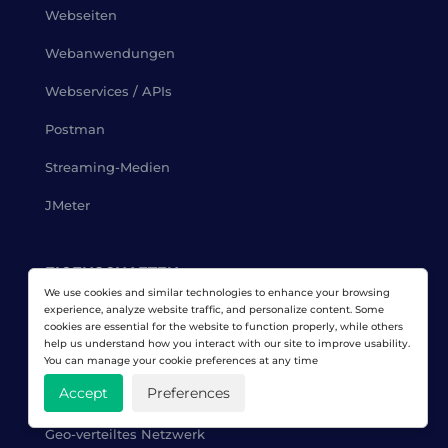
Webseiten
Webanwendungen
Webservices / APIs
Postman
Streaming-Medien
JMeter
EIGENSCHAFTEN
We use cookies and similar technologies to enhance your browsing
experience, analyze website traffic, and personalize content. Some
Lastkurven
cookies are essential for the website to function properly, while others
help us understand how you interact with our site to improve usability.
Skripte erstellen
You can manage your cookie preferences at any time
Accept
Preferences
Leistungsberichte
Geo-verteiltes Netzwerk